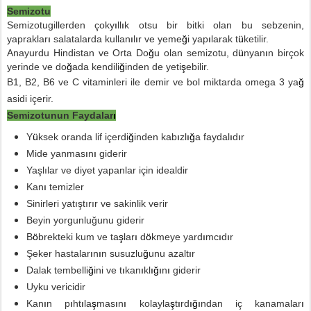
Semizotu
Se
mizotugillerden çoky
ı
ll
ı
k otsu bir bitki olan bu sebzenin,
yapraklar
ı
salatalarda kullan
ı
l
ı
r ve yeme
ğ
i yap
ı
larak t
ü
ketilir.
Anayurdu Hindistan ve Orta Do
ğ
u olan semizotu, d
ü
nyan
ı
n birçok
yerinde ve do
ğ
ada kendili
ğ
inden de yeti
ş
ebilir.
B1, B2, B6 ve C vitaminleri ile demir ve bol miktarda omega 3 ya
ğ
asidi içerir.
Semizotunun Faydalar
ı
Y
ü
ksek oranda lif içerdi
ğ
inden kab
ı
zl
ığ
a faydal
ı
d
ı
r
Mide yanmas
ı
n
ı
giderir
Yaşlılar ve diyet yapanlar için idealdir
Kan
ı
temizler
Sinirleri yatıştırır ve sakinlik verir
Beyin yorgunluğunu giderir
B
ö
brekteki kum ve ta
ş
lar
ı
d
ö
kmeye yard
ı
mc
ı
d
ı
r
Ş
eker hastalar
ı
n
ı
n susuzlu
ğ
unu azalt
ı
r
Dalak tembelli
ğ
ini ve t
ı
kan
ı
kl
ığı
n
ı
giderir
Uyku vericidir
Kan
ı
n p
ı
ht
ı
la
ş
mas
ı
n
ı
kolayla
ş
t
ı
rd
ığı
ndan iç kanamalar
ı