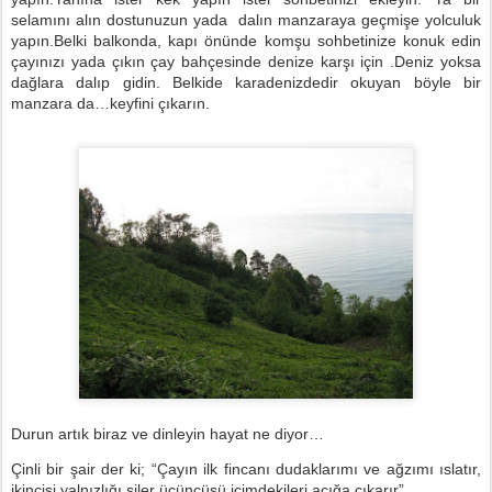
selamını alın dostunuzun yada
dalın manzaraya geçmişe yolculuk
yapın.Belki balkonda, kapı önünde komşu sohbetinize konuk edin
çayınızı yada çıkın çay bahçesinde denize karşı için .Deniz yoksa
dağlara dalıp gidin. Belkide karadenizdedir okuyan böyle bir
manzara da…keyfini çıkarın.
Durun artık biraz ve dinleyin hayat ne diyor…
Çinli bir şair der ki; “Çayın ilk fincanı dudaklarımı ve ağzımı ıslatır,
ikincisi yalnızlığı siler üçüncüsü içimdekileri açığa çıkarır”