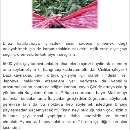
Biraz hatırlatmaya içinizdeki sesi, sadece dinlemek değil
anlayabilmek için de karşınızdakinin sözlerini, eşlik etsin diye çayı
seçtim, o en eski terketmeyen sevgilinizi.
5000 yıllık çay tarihini anlatan efsanelerle içinizi bayıltmak istemem
ama söylemeliyim ki, hangi taşı kaldırsam altından Çinliler çıkıyor
J
Bazı kaynaklar, çayın ortaya çıkışıyla ilgili olarak Hindistan ve
Japonya hakkında efsanelere yer veriyorsa da yaptığım
araştırmalardan sonra edindiğim kanaat, çayın Çin´de ortaya çıktığı
yönündedir.Bu çokmu önemlidir? Bana sorarsanız hayır! Makarnayı
da onlar buldular ama
İ
talyanlar geliştirdiler.Doğrusunu söylemek
gerekirse tam da bu noktada hep söylemek istediğim birşeyi
paylaşmadan geçemiyeceğim. Kimin neyi bulduğundan çok, sizin o
bulunan şeyi nasıl yaptığınız daha önemlidir ve önemli
olmalıdır.Ayrıca siz birşey bulabildiniz mi? bu da işin diğer can alıcı
kısmıdır
J