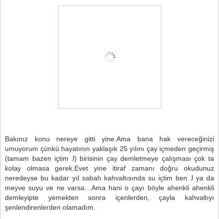
Bakınız konu nereye gitti yine.Ama bana hak vereceğinizi
umuyorum çünkü hayatının yaklaşık 25 yılını çay içmeden geçirmiş
(tamam bazen içtim
) birisinin çay demletmeye çalışması çok ta
J
kolay olmasa gerek.Evet yine itiraf zamanı doğru okudunuz
neredeyse bu kadar yıl sabah kahvaltısında su içtim ben
ya da
J
meyve suyu ve ne varsa…Ama hani o çayı böyle ahenkli ahenkli
demleyipte yemekten sonra içenlerden, çayla kahvaltıyı
şenlendirenlerden olamadım.