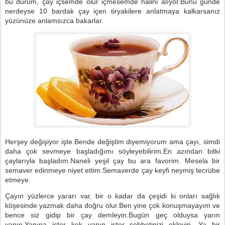
bu durum, çay içsemde olur içmesemde halini alıyor.Bunu günde
nerdeyse 10 bardak çay içen tiryakilere anlatmaya kalkarsanız
yüzünüze anlamsızca bakarlar.
Herşey değişiyor işte.Bende değiştim diyemiyorum ama çayı, simdi
daha çok sevmeye başladığımı söyleyebilirim.En azından bitki
çaylarıyla başladım.Naneli yeşil çay bu ara favorim. Mesela bir
semaver edinmeye niyet ettim.Semaverde çay keyfi neymiş tecrübe
etmeye.
Çayın yüzlerce yararı var, bir o kadar da çeşidi ki onları sağlık
köşesinde yazmak daha doğru olur.Ben yine çok konuşmayayım ve
bence siz gidip bir çay demleyin.Bugün geç olduysa yarın
yapın.Yanına ister kek yapın ister sohbetinizi ekleyin. Ya bir