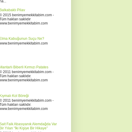
ha...
Balkabaklı Pilav
© 2015 benimyemekkitabim.com -
Tüm hakları saklıdır
www.benimyemekkitabim.com
Elma Kabuğunun Suçu Ne?
www.benimyemekkitabim.com
Mantarlı Biberli Kırmızı Patates
© 2011 benimyemekkitabim.com -
Tüm hakları saklıdır.
www.benimyemekkitabim.com
Kıymalı Kol Böreği
© 2011 benimyemekkitabim.com -
Tüm hakları saklıdır.
www.benimyemekkitabim.com
Sait Faik Abasıyanık Alemdağda Var
Bir Yılan “İki Kişiye Bir Hikaye”