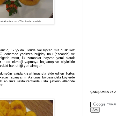
ekkitabim.com - Tüm hakları saklıdır
ncio, 17.yy´da Florida valisiyken mısırı ilk kez
O dönemde yanlızca buğday unu (escanda) ve
ölgede mısır, ilk zamanlar hayvan yemi olarak
ar mısır ekmeği yapmaya başlamış ve böylelikle
aki hak ettiği yeri almıştır.
 ekmeğin yağda kızartılmasıyla elde edilen Tortos
kadar İspanya´nın Asturias bölgesindeki köylerde
 en lüks restaurantlarda usta şeflerin ellerinde
ir.
ÇARŞAMBA 05 A