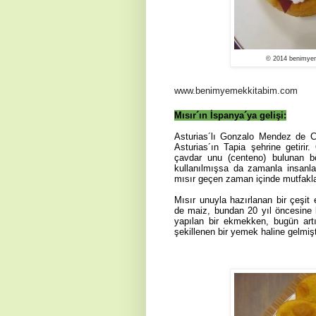
© 2014 benimyem
www.benimyemekkitabim.com
Mısır´ın İspanya´ya gelişi:
Asturias´lı Gonzalo Mendez de Ca
Asturias´ın Tapia şehrine getirir.
çavdar unu (centeno) bulunan b
kullanılmışsa da zamanla insanl
mısır geçen zaman içinde mutfaklard
Mısır unuyla hazırlanan bir çeşit
de maiz, bundan 20 yıl öncesine 
yapılan bir ekmekken, bugün artık
şekillenen bir yemek haline gelmişt