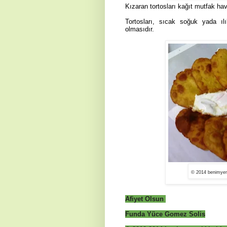
Kızaran tortosları kağıt mutfak hav
Tortosları, sıcak soğuk yada ılı
olmasıdır.
© 2014 benimyem
Afiyet Olsun
Funda Yüce Gomez Solis