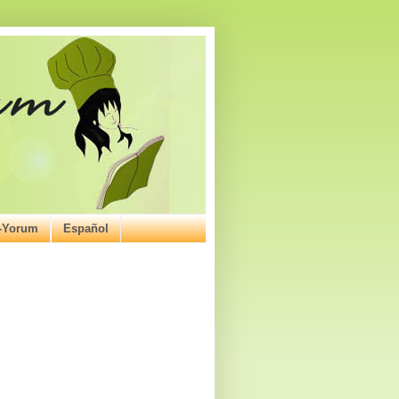
ı-Yorum
Español