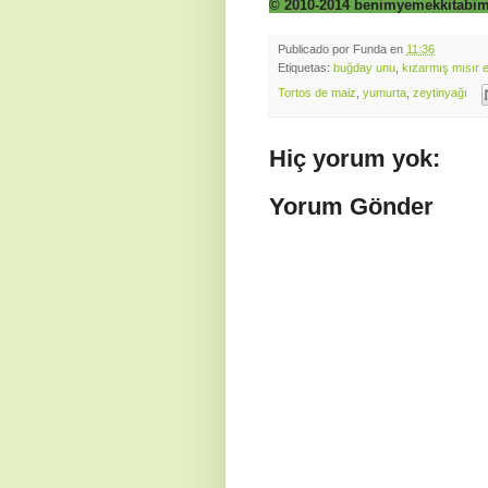
© 2010-2014 benimyemekkitabim.
Publicado por
Funda
en
11:36
Etiquetas:
buğday unu
,
kızarmış mısır 
Tortos de maiz
,
yumurta
,
zeytinyağı
Hiç yorum yok:
Yorum Gönder