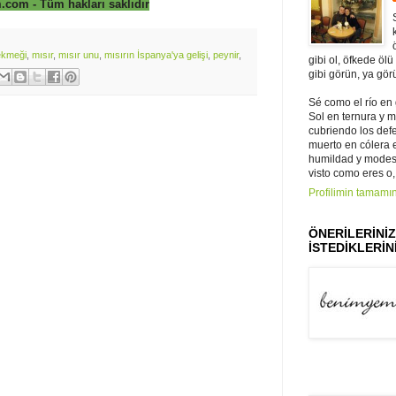
com - Tüm hakları saklıdır
ekmeği
,
mısır
,
mısır unu
,
mısırın İspanya'ya gelişi
,
peynir
,
gibi ol, öfkede ölü
gibi görün, ya gör
Sé como el río en
Sol en ternura y 
cubriendo los def
muerto en cólera e 
humildad y modest
visto como eres o,
Profilimin tamamın
ÖNERİLERİNİ
İSTEDİKLERİNİ