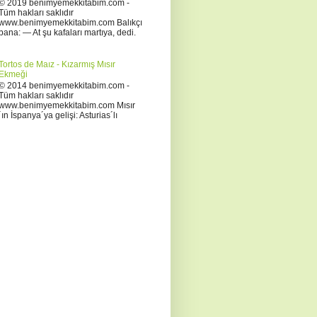
© 2019 benimyemekkitabim.com -
Tüm hakları saklıdır
www.benimyemekkitabim.com Balıkçı
bana: — At şu kafaları martıya, dedi.
Tortos de Maız - Kızarmış Mısır
Ekmeği
© 2014 benimyemekkitabim.com -
Tüm hakları saklıdır
www.benimyemekkitabim.com Mısır
´ın İspanya´ya gelişi: Asturias´lı