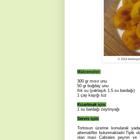
© 2014 benimyem
Malzemeler:
300 gr mısır unu
50 gr buğday unu
Ilık su (yaklaşık 1,5 su bardağı)
1 çay kaşığı tuz
Kızartmak için:
1 su bardağı zeytinyağı
Servis için:
Tortosun üzerine konularak yada
alternatifler bulunmaktadır.Tipik 
olan mavi Cabrales peyniri ve b