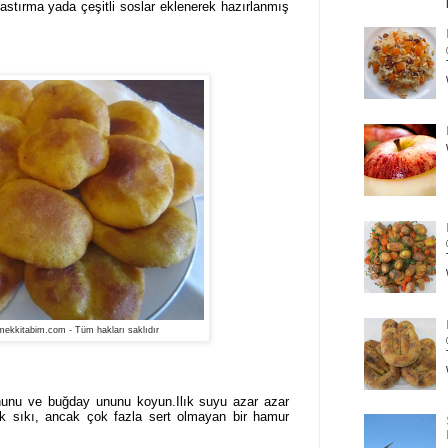
pastırma yada çeşitli soslar eklenerek hazırlanmış
ekkitabim.com - Tüm hakları saklıdır
unu ve buğday ununu koyun.Ilık suyu azar azar
ek sıkı, ancak çok fazla sert olmayan bir hamur