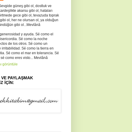
Sevgide güneş gibi ol, dostluk ve
kardeşlikte akarsu gibi ol, hataları
örtmede gece gibi ol, tevazuda toprak
 gibi ol, her ne olursan ol, ya olduğun
ündüğün gibi ol...Mevlânâ
 generosidad y ayuda. Sé como el
misericordia. Sé como la noche
ectos de los otros. Sé como un
irritabilidad. Sé como la tierra en
ia. Sé como el mar en tolerancia. Sé
 sé como eres visto... Mevlânâ
ı görüntüle
Z VE PAYLAŞMAK
Z İÇİN: