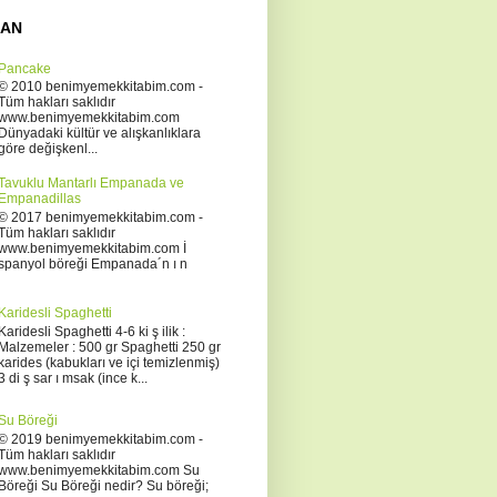
NAN
Pancake
© 2010 benimyemekkitabim.com -
Tüm hakları saklıdır
www.benimyemekkitabim.com
Dünyadaki kültür ve alışkanlıklara
göre değişkenl...
Tavuklu Mantarlı Empanada ve
Empanadillas
© 2017 benimyemekkitabim.com -
Tüm hakları saklıdır
www.benimyemekkitabim.com İ
spanyol böreği Empanada´n ı n
Karidesli Spaghetti
Karidesli Spaghetti 4-6 ki ş ilik :
Malzemeler : 500 gr Spaghetti 250 gr
karides (kabukları ve içi temizlenmiş)
3 di ş sar ı msak (ince k...
Su Böreği
© 2019 benimyemekkitabim.com -
Tüm hakları saklıdır
www.benimyemekkitabim.com Su
Böreği Su Böreği nedir? Su böreği;