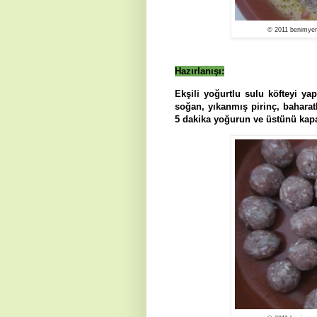
© 2011 benimyem
Hazırlanışı:
Ekşili yoğurtlu sulu köfteyi ya
soğan, yıkanmış pirinç, baharat
5 dakika yoğurun ve üstünü kapa