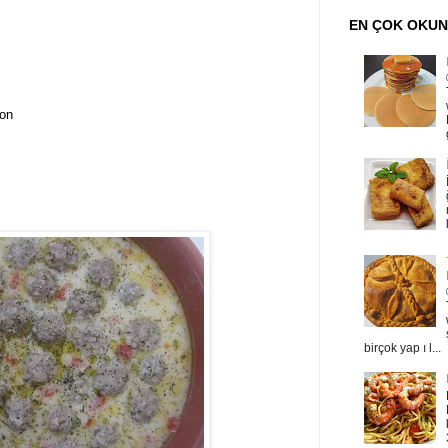
EN ÇOK OKU
yon
birçok yap ı l...