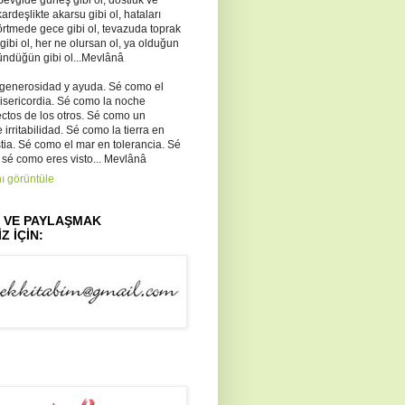
kardeşlikte akarsu gibi ol, hataları
örtmede gece gibi ol, tevazuda toprak
 gibi ol, her ne olursan ol, ya olduğun
ündüğün gibi ol...Mevlânâ
 generosidad y ayuda. Sé como el
misericordia. Sé como la noche
ectos de los otros. Sé como un
irritabilidad. Sé como la tierra en
ia. Sé como el mar en tolerancia. Sé
 sé como eres visto... Mevlânâ
ı görüntüle
Z VE PAYLAŞMAK
Z İÇİN: