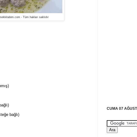
ekkitabim.com - Tüm hakları saklıdır
nmış)
bağlı)
CUMA 07 AĞUST
steğe bağlı)