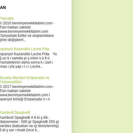
NAN
Pancake
© 2010 benimyemekkitabim.com -
Tüm hakları saklıdır
www.benimyemekkitabim.com
Dünyadaki kültür ve alışkanlıklara
göre değişkenl...
İspanyol Kazandibi Leche Frita
İspanyol Kazandibi Leche Frita Yo
ğ un k ı vamda pi ş irilen s ü tl ü
muhallebinin daha sonra k ı zart ı
lmas ı yla yap ı l ı r. Leche...
Tavuklu Mantarlı Empanada ve
Empanadillas
© 2017 benimyemekkitabim.com -
Tüm hakları saklıdır
www.benimyemekkitabim.com İ
spanyol böreği Empanada´n ı n
Karidesli Spaghetti
Karidesli Spaghetti 4-6 ki ş ilik :
Malzemeler : 500 gr Spaghetti 250 gr
karides (kabukları ve içi temizlenmiş)
3 di ş sar ı msak (ince k...