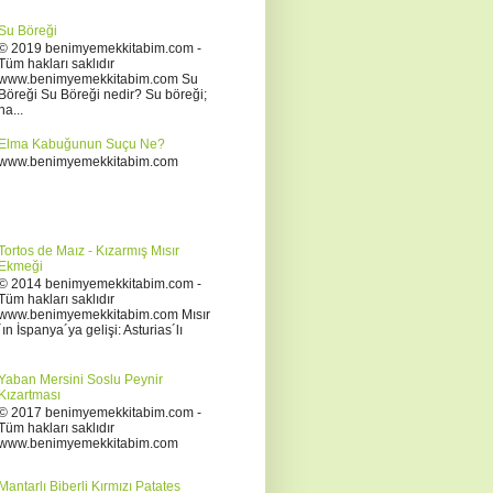
Su Böreği
© 2019 benimyemekkitabim.com -
Tüm hakları saklıdır
www.benimyemekkitabim.com Su
Böreği Su Böreği nedir? Su böreği;
ha...
Elma Kabuğunun Suçu Ne?
www.benimyemekkitabim.com
Tortos de Maız - Kızarmış Mısır
Ekmeği
© 2014 benimyemekkitabim.com -
Tüm hakları saklıdır
www.benimyemekkitabim.com Mısır
´ın İspanya´ya gelişi: Asturias´lı
Yaban Mersini Soslu Peynir
Kızartması
© 2017 benimyemekkitabim.com -
Tüm hakları saklıdır
www.benimyemekkitabim.com
Mantarlı Biberli Kırmızı Patates