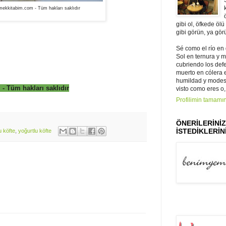
ekkitabim.com - Tüm hakları saklıdır
gibi ol, öfkede ölü
gibi görün, ya gör
Sé como el río en
Sol en ternura y 
cubriendo los def
muerto en cólera e 
humildad y modest
 Tüm hakları saklıdır
visto como eres o,
Profilimin tamamın
ÖNERİLERİNİ
İSTEDİKLERİNİ
u köfte
,
yoğurtlu köfte