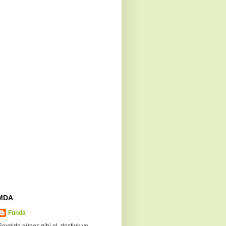
MDA
Funda
Sevgide güneş gibi ol, dostluk ve