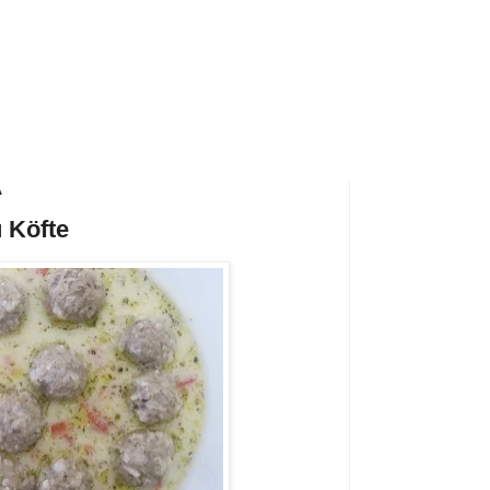
A
u Köfte