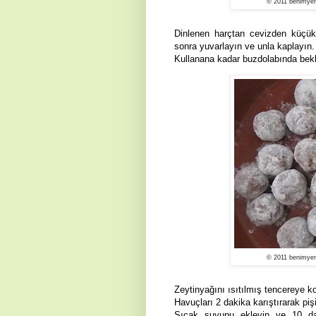
© 2011 benimyem
Dinlenen harçtan
cevizden küçük
sonra yuvarlayın ve unla kaplayın.
Kullanana kadar buzdolabında bekl
© 2011 benimyem
Zeytinyağını ısıtılmış tencereye k
Havuçları 2 dakika karıştırarak piş
Sıcak suyunu ekleyin ve 10 daki