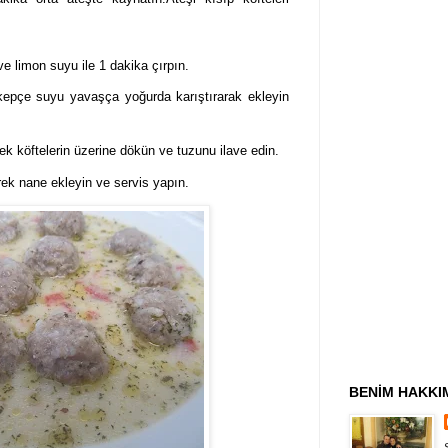
e limon suyu ile 1 dakika çırpın.
kepçe suyu yavaşça yoğurda karıştırarak ekleyin
ek köftelerin
ü
zerine dök
ün ve tu
zunu ilave edin.
rek nane ekleyin ve servis yapın.
BENİM HAKKI