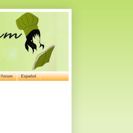
ı-Yorum
Español