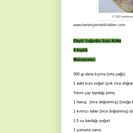
© 2011 benimyem
www.benimyemekkitabim.com
Ek
ş
ili Yoğurtlu Sulu Köfte
4 kişilik
Malzemeler:
300 gr dana kıyma (orta yağlı)
1 adet kuru soğan (çok ince doğra
Y
arım çay bardağı pirinç
1 havuç
(ince doğranmış) (isteğe 
1 kırmızı biber (ince doğranmış) (i
1,5 su bardağı yoğurt
1 yumurta sarısı