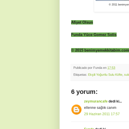
© 2011 benimyem
Afiyet Olsun
Funda Yüce Gomez Solis
© 2015 benimyemekkitabim.com -
Publicado por
Funda
en
17:53
Etiquetas:
Ekşili Yoğurtlu Sulu Köfte
,
sul
6 yorum:
zeymurancafe
dedi ki...
ellerıne sağlık canım
29 Haziran 2011 17:57