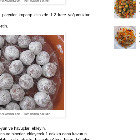
ekkitabim.com - Tüm hakları saklıdır
 parçalar koparıp elinizde 1-2 kere yo
ğ
urduktan
etin.
ekkitabim.com - Tüm hakları saklıdır
oyun ve havuçları ekleyin.
irin ve biberleri ekleyerek 1 dakika daha kavurun.
ka orta ateşte kaynatın.Ateşi kısıp köfteleri