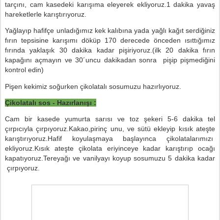
tarçını, cam kasedeki karışıma eleyerek ekliyoruz.1 dakika yava
ş
hareketlerle kar
ış
t
ı
r
ı
yoruz.
Yağlayıp hafifçe unladığımız kek kalıbına yada ya
ğ
l
ı
kağ
ı
t serdiğiniz
f
ı
r
ı
n tepsisine karışımı döküp 170 derecede önceden ısıttığımız
fırında yaklaşık 30 dakika kadar pi
ş
iriyoruz.(ilk 20 dakika fırın
kapağını açmayın ve 30´uncu dakikadan sonra
pişip pişmediğini
kontrol edin)
Pişen kekimiz soğurken çikolatal
ı
sosumuzu haz
ı
rl
ı
yoruz.
Çikolatalı sos - Hazırlanışı :
Cam bir kasede yumurta sar
ı
s
ı
ve toz şekeri 5-6 dakika tel
ç
ı
rp
ı
c
ı
yla çırpıyoruz.Kakao,pirinç unu, ve süt
ü
ekleyip kısık ateşte
karıştırıyoruz.Hafif koyulaşmaya başlayınca çikolatalarımızı
ekliyoruz.Kısık ateşte çikolata eriyinceye kadar karıştırıp ocağı
kapatıyoruz.Tereyağı ve vanilyayı koyup sosumuzu 5 dakika kadar
çırpıyoruz.