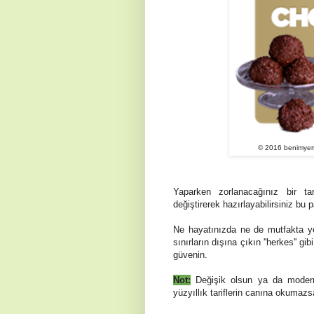
© 2016 benimyeme
Yaparken zorlanacağınız bir t
değiştirerek hazırlayabilirsiniz bu 
Ne hayatınızda ne de mutfakta y
sınırların dışına çıkın ''herkes'' 
güvenin.
Not:
Değişik olsun ya da modern
yüzyıllık tariflerin canına okumazs