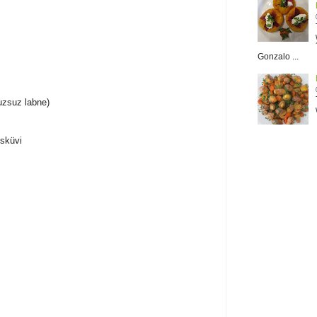
Gonzalo ...
uzsuz labne)
isküvi