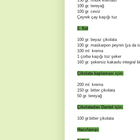
150 gr. fındık kreması
100 gr. tereyağ
100 gr. ceviz
Çeyrek çay kaşığı tuz
2. Kat
100 gr. beyaz çikolata
100 gr. maskarpon peyniri (ya da t
100 ml. krema
1 çorba kaşığı toz şeker
160 gr. şekersiz kakaolu integral b
Çikolata kaplaması için:
200 ml. krema
150 gr. bitter çikolata
50 gr. tereyağ
Çikolatadan Dantel için:
100 gr.bitter çikolata
Hazırlanışı: