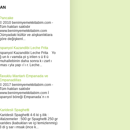
NAN
Pancake
© 2010 benimyemekkitabim.com -
Tüm hakları saklıdır
www.benimyemekkitabim.com
Dünyadaki kültür ve alışkanlıklara
göre değişkenl...
İspanyol Kazandibi Leche Frita
İspanyol Kazandibi Leche Frita Yo
ğ un k ı vamda pi ş irilen s ü tl ü
muhallebinin daha sonra k ı zart ı
lmas ı yla yap ı l ı r. Leche...
Tavuklu Mantarlı Empanada ve
Empanadillas
© 2017 benimyemekkitabim.com -
Tüm hakları saklıdır
www.benimyemekkitabim.com İ
spanyol böreği Empanada´n ı n
Karidesli Spaghetti
Karidesli Spaghetti 4-6 ki ş ilik :
Malzemeler : 500 gr Spaghetti 250 gr
karides (kabukları ve içi temizlenmiş)
3 di ş sar ı msak (ince k...