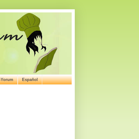
ı-Yorum
Español