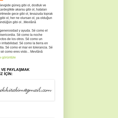
Sevgide güneş gibi ol, dostluk ve
kardeşlikte akarsu gibi ol, hataları
örtmede gece gibi ol, tevazuda toprak
 gibi ol, her ne olursan ol, ya olduğun
ündüğün gibi ol...Mevlânâ
 generosidad y ayuda. Sé como el
misericordia. Sé como la noche
ectos de los otros. Sé como un
irritabilidad. Sé como la tierra en
ia. Sé como el mar en tolerancia. Sé
 sé como eres visto... Mevlânâ
ı görüntüle
Z VE PAYLAŞMAK
Z İÇİN: