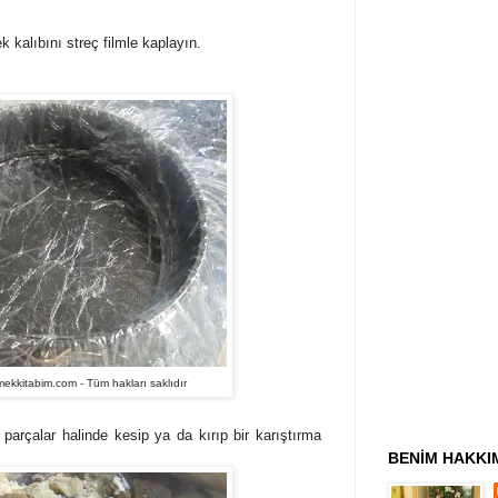
ek kalıbını streç filmle kaplayın.
kkitabim.com - Tüm hakları saklıdır
k parçalar halinde kesip ya da kırıp bir karıştırma
BENİM HAKKI