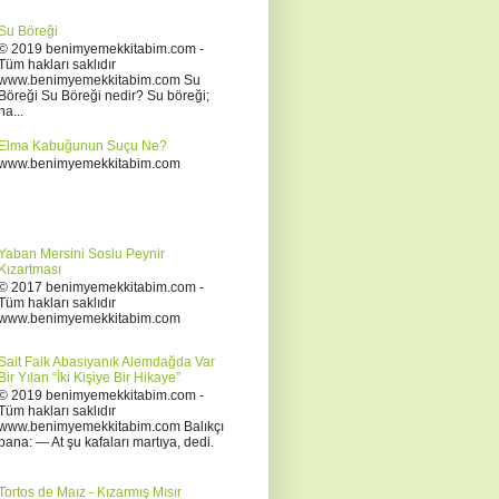
Su Böreği
© 2019 benimyemekkitabim.com -
Tüm hakları saklıdır
www.benimyemekkitabim.com Su
Böreği Su Böreği nedir? Su böreği;
ha...
Elma Kabuğunun Suçu Ne?
www.benimyemekkitabim.com
Yaban Mersini Soslu Peynir
Kızartması
© 2017 benimyemekkitabim.com -
Tüm hakları saklıdır
www.benimyemekkitabim.com
Sait Faik Abasıyanık Alemdağda Var
Bir Yılan “İki Kişiye Bir Hikaye”
© 2019 benimyemekkitabim.com -
Tüm hakları saklıdır
www.benimyemekkitabim.com Balıkçı
bana: — At şu kafaları martıya, dedi.
Tortos de Maız - Kızarmış Mısır