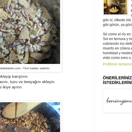
gibi ol, öfkede ölü
gibi görün, ya gör
Sé como el río en
Sol en ternura y 
cubriendo los def
muerto en cólera e 
humildad y modest
visto como eres o,
Profilimin tamamın
kkitabim.com - Tüm hakları saklıdır
kleyip karıştırın.
ÖNERİLERİNİ
sını, tuzu ve tereyağını ekleyin.
İSTEDİKLERİNİ
 ikiye ayırın.