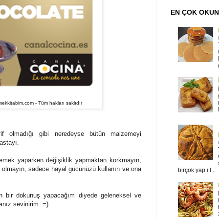
EN ÇOK OKU
kkitabim.com - Tüm hakları saklıdır
arif olmadığı gibi neredeyse bütün malzemeyi
pastayı.
emek yaparken değişiklik yapmaktan korkmayın,
gibi olmayın, sadece hayal gücünüzü kullanın ve ona
birçok yap ı l...
 bir dokunuş yapacağım diyede geleneksel ve
anız sevinirim. =)