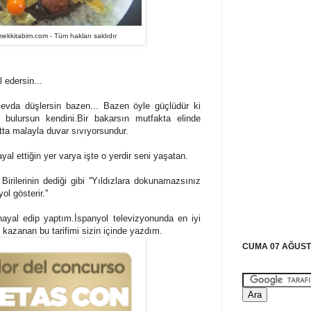
kkitabim.com - Tüm hakları saklıdır
 edersin...
r sevda düşlersin bazen... Bazen öyle güçlüdür ki
 bulursun kendini.Bir bakarsın mutfakta elinde
tta malayla duvar sıvıyorsundur.
yal ettiğin yer varya işte o yerdir seni yaşatan.
irilerinin dediği gibi ''Yıldızlara dokunamazsınız
l gösterir.''
hayal edip yaptım.İspanyol televizyonunda en iyi
ül kazanan bu tarifimi sizin içinde yazdım.
CUMA 07 AĞUST