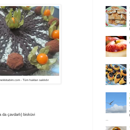
kkitabim.com - Tüm hakları saklıdır
a da çavdarlı) bisküvi
...