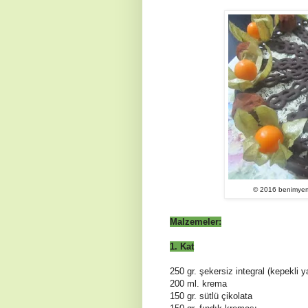
© 2016 benimyeme
Malzemeler:
1. Kat
250 gr. şekersiz integral (kepekli y
200 ml. krema
150 gr. sütlü çikolata