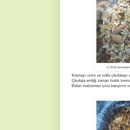
© 2016 benimyeme
Kremayı ısıtın ve sütlü çikolatayı e
Çikolata eridiği zaman fındık krema
Bütün malzemeyi iyice karıştırın ve