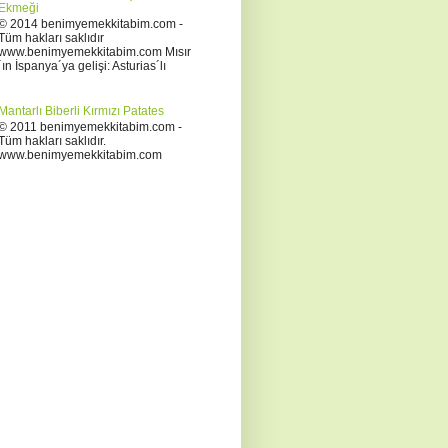
Ekmeği
© 2014 benimyemekkitabim.com -
Tüm hakları saklıdır
www.benimyemekkitabim.com Mısır
´ın İspanya´ya gelişi: Asturias´lı
Mantarlı Biberli Kırmızı Patates
© 2011 benimyemekkitabim.com -
Tüm hakları saklıdır.
www.benimyemekkitabim.com