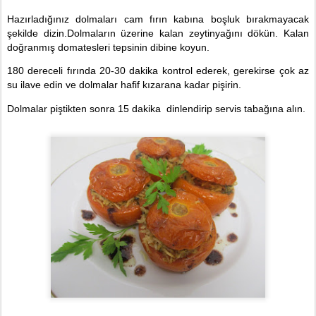
Haz
ı
rlad
ığı
n
ı
z dolmalar
ı
cam f
ı
r
ı
n kab
ı
na boşluk bırakmayacak
şekilde dizin.Dolmaların üzerine kalan zeytinyağını dökün. Kalan
do
ğ
ranm
ış
domatesleri tepsinin dibine koyun.
180 dereceli f
ı
r
ı
nda 20-30 dakika kontrol ederek, gerekirse çok az
su ilave edin ve dolmalar hafif k
ı
zarana kadar pi
ş
irin.
Dolmalar piştikten sonra 15 dakika
dinlendirip servis tabağına alın.