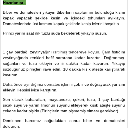
Haz
ı
rlan
ışı
:
Biber ve domatesleri y
ı
kay
ı
n.Biberlerin saplar
ı
n
ı
n bulundu
ğ
u k
ı
sm
ı
kapak yapacak
ş
ekilde kesin ve içindeki tohumlar
ı
ay
ı
klay
ı
n.
Domateslerinde
ü
st k
ı
sm
ı
n
ı
kapak
ş
eklinde kesip içlerini bo
ş
alt
ı
n.
Pirinci yar
ı
m saat
ı
l
ı
k tuzlu suda bekleterek y
ı
kay
ı
p s
ü
z
ün.
1 çay barda
ğı
zeytinya
ğını ısıtılmış tencereye koyun. Çam
f
ıstığını
zeytinya
ğı
nda renkleri hafif sararana kadar k
ı
zart
ı
n. Do
ğranmış
soğanları ve tuzu ekleyin ve 5 dakika kadar kavurun.
Y
ı
kay
ı
p
s
ü
zd
üğünüz pirinçleri ilave edin. 10 dakika kısık ateste
kar
ış
t
ı
r
arak
kavurun.
Daha ö
nce ay
ırd
ığın
ız domates içlerini
çok ince do
ğrayarak yarısını
ekleyin.Hepsini iyice
kar
ış
t
ı
r
ı
n.
Son olarak baharatlar
ı
, maydanozu,
ş
ekeri, tuzu, 1 çay barda
ğı
s
ı
cak suyu ve yar
ı
m limonun suyunu ekleyerek k
ı
s
ı
k ate
ş
te suyunu
çekene kadar pi
ş
irin.(Pirinçlerin tam pi
ş
memi
ş
olmas
ı
gerekiyor)
Demlenen harc
ı
m
ı
z so
ğ
uduktan sonra biber ve domatesleri
doldurun.