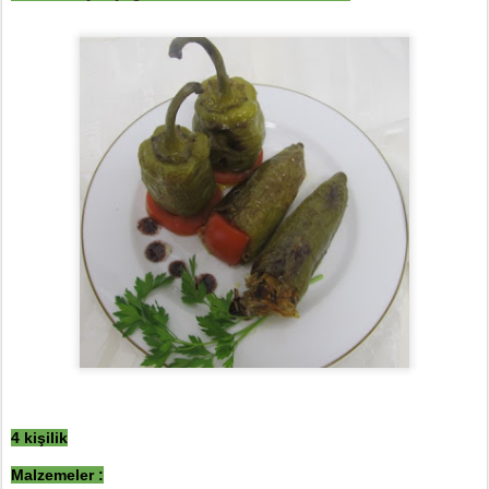
4 ki
ş
ilik
Malzemeler :