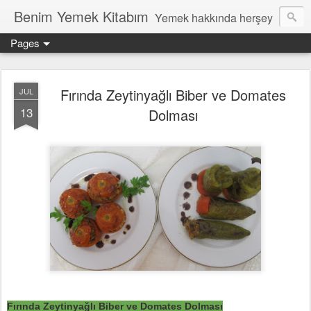
Benim Yemek Kitabım
Yemek hakkında herşey
Pages
Fırında Zeytinyağlı Biber ve Domates
JUL
13
Dolması
Fırında Zeytinya
ğl
ı Biber ve Domates Dolmas
ı