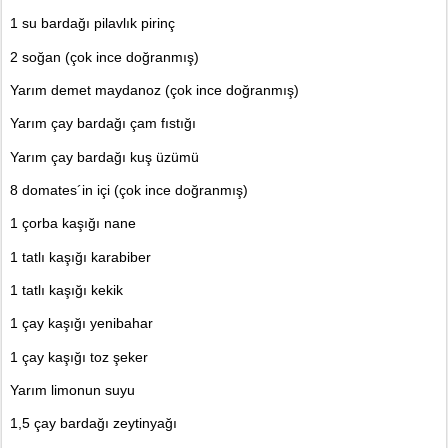
1 su barda
ğı
pilavl
ı
k pirinç
2 so
ğ
an (çok ince do
ğranmış
)
Yar
ı
m demet maydanoz (çok ince do
ğranmış
)
Yar
ı
m çay barda
ğı
çam f
ıstığı
Yar
ı
m çay barda
ğı kuş ü
z
ü
m
ü
8 domates´in içi (çok ince do
ğranmış)
1 çorba ka
şığı
nane
1 tatl
ı
ka
şığı karabiber
1 tatl
ı
ka
şığı kekik
1 çay ka
şığı yenibahar
1 çay ka
şığı
toz
ş
eker
Yar
ı
m limonun suyu
1,5 çay barda
ğı
zeytinya
ğı