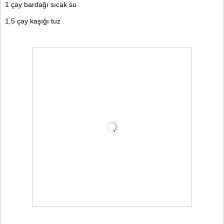
1 çay barda
ğı
s
ı
cak su
1,5 çay ka
şığı
tuz