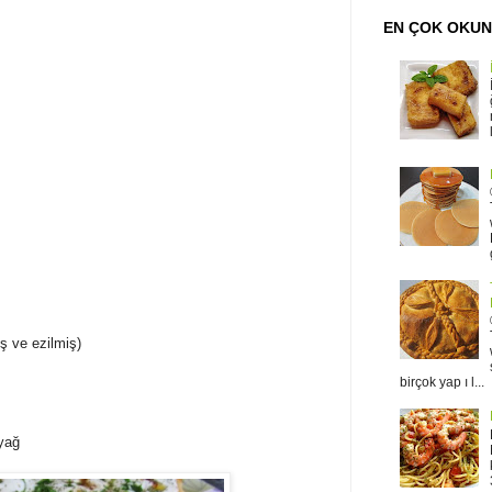
EN ÇOK OKU
ş ve ezilmiş)
birçok yap ı l...
yağ