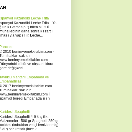
NAN
İspanyol Kazandibi Leche Frita
İspanyol Kazandibi Leche Frita Yo
ğ un k ı vamda pi ş irilen s ü tl ü
muhallebinin daha sonra k ı zart ı
lmas ı yla yap ı l ı r. Leche...
Pancake
© 2010 benimyemekkitabim.com -
Tüm hakları saklıdır
www.benimyemekkitabim.com
Dünyadaki kültür ve alışkanlıklara
göre değişkenl...
Tavuklu Mantarlı Empanada ve
Empanadillas
© 2017 benimyemekkitabim.com -
Tüm hakları saklıdır
www.benimyemekkitabim.com İ
spanyol böreği Empanada´n ı n
Karidesli Spaghetti
Karidesli Spaghetti 4-6 ki ş ilik :
Malzemeler : 500 gr Spaghetti 250 gr
karides (kabukları ve içi temizlenmiş)
3 di ş sar ı msak (ince k...