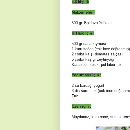
4-6 ki
ş
ilik
Malzemeler :
500 gr. Baklava Yufkası
İç
Harç için :
500 gr dana k
ı
ymas
ı
1 kuru so
ğ
an (çok ince do
ğ
ranm
ış
)
2 çorba kaışı domates salçası
5 çorba kaşığı
zeytinyağı
Karabiber, kekik, pul biber tuz
Yoğurt sos için :
2 su bardağı yoğurt
3 diş sarımsak (çok ince doğranmı
Tuz
Üzeri için :
Maydanoz, kuru nane, sumak tere