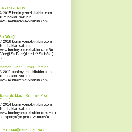
Balkabaklı Pilav
© 2015 benimyemekkitabim.com -
Tüm hakları saklıdır
www.benimyemekkitabim.com
Su Böreği
© 2019 benimyemekkitabim.com -
Tüm hakları saklıdır
www.benimyemekkitabim.com Su
Böreği Su Böreği nedir? Su böreği;
ha...
Mantarlı Biberli Kırmızı Patates
© 2011 benimyemekkitabim.com -
Tüm hakları saklıdır.
www.benimyemekkitabim.com
Tortos de Maız - Kızarmış Mısır
Ekmeği
© 2014 benimyemekkitabim.com -
Tüm hakları saklıdır
www.benimyemekkitabim.com Mısır
´ın İspanya´ya gelişi: Asturias´lı
Elma Kabuğunun Suçu Ne?