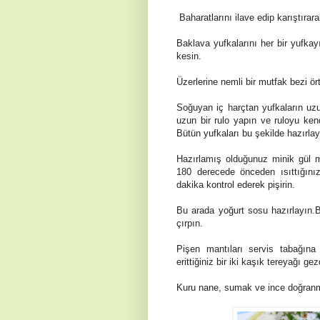
Baharatlar
ı
n
ı
ilave edip kar
ış
t
ı
rar
Baklava yufkalarını her bir yufkay
kesin.
Üzerlerine nemli bir mutfak bezi ö
Soğuyan iç harçtan yufkaların uz
uzun bir rulo yapın ve ruloyu kend
Bütün yufkaları bu şekilde hazırlay
Hazırlamış olduğunuz minik gül m
180 derecede önceden ısıttığınız
dakika kontrol ederek pişirin.
Bu arada
yoğurt sosu hazırlayın.
çırpın.
Pişen mantıları servis tabağına
erittiğiniz bir iki kaşık tereyağı gez
Kuru nane, sumak ve ince doğr