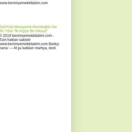
www.benimyemekkitabim.com
Sait Faik Abasıyanık Alemdağda Var
Bir Yılan “İki Kişiye Bir Hikaye”
© 2019 benimyemekkitabim.com -
Tüm hakları saklıdır
www.benimyemekkitabim.com Balıkçı
bana: — At şu kafaları martıya, dedi.