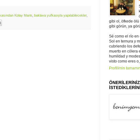
kasından Kolay Mantı
,
baklava yufkasıyla yapılabilecekler
,
gibi ol, öfkede ölü
gibi görün, ya gör
Sé como el río en
Sol en ternura y 
cubriendo los def
muerto en cólera e 
humildad y modest
visto como eres o,
Profilimin tamamın
ÖNERİLERİNİ
İSTEDİKLERİNİ