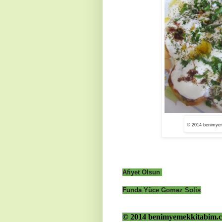
© 2014 benimyem
Afiyet Olsun
Funda Yüce Gomez Solis
© 2014 benimyemekkitabim.co