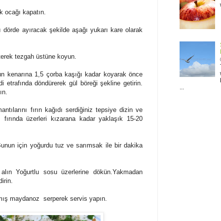
ak oca
ğı
kapat
ı
n.
ı dörde ayıracak şekilde aşağı yukarı kare olarak
rterek tezgah üstüne koyun.
un kenarına 1,5 çorba kaşığı kadar koyarak önce
i etrafında döndürerek gül böreği şekline getirin.
...
ın.
antılarını
fırın kağıdı serdiğiniz tepsiye dizin ve
 fırında üzerleri kızarana kadar yaklaşık 15-20
Bunun için yoğurdu tuz ve sarımsak ile bir dakika
 alın Yoğurtlu sosu üzerlerine dökün.Yakmadan
dirin.
anmış maydanoz
serperek servis yapın.