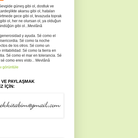
Sevgide güneş gibi ol, dostluk ve
kardeşlikte akarsu gibi ol, hataları
örtmede gece gibi ol, tevazuda toprak
 gibi ol, her ne olursan ol, ya olduğun
ündüğün gibi ol...Mevlânâ
 generosidad y ayuda. Sé como el
misericordia. Sé como la noche
ectos de los otros. Sé como un
irritabilidad. Sé como la tierra en
ia. Sé como el mar en tolerancia. Sé
 sé como eres visto... Mevlânâ
ı görüntüle
Z VE PAYLAŞMAK
Z İÇİN: