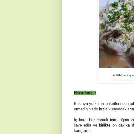
© 2014 benimyem
Haz
ı
rlan
ışı
:
Baklava yufkaları paketlerinden çı
etmediğinizde hızla kuruyacaklarınd
İç harcı hazırlamak için so
ğ
an
ı
ze
ilave edin ve birlikte on dakika 
karıştırın .