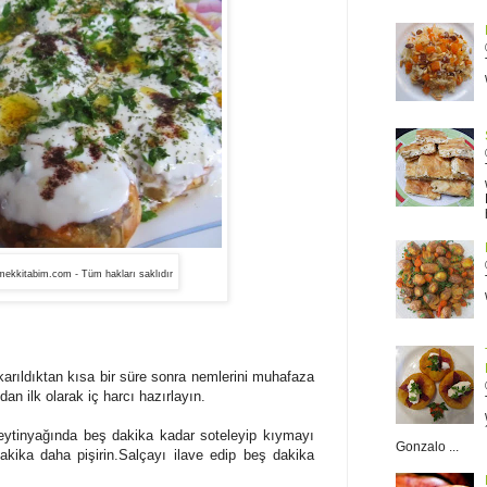
ekkitabim.com - Tüm hakları saklıdır
karıldıktan kısa bir süre sonra nemlerini muhafaza
an ilk olarak iç harcı hazırlayın.
ytinya
ğı
nda beş dakika kadar soteleyip k
ı
ymay
ı
Gonzalo ...
dakika daha pi
ş
irin.Salçayı ilave edip beş dakika